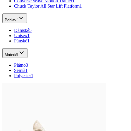
Converse Wave Motion Trainer
1
Chuck Taylor All Star Lift Platform
1
Pohlaví
Dámské
5
Unisex
1
Pánské
1
Materiál
Plátno
3
Semiš
1
Polyester
1