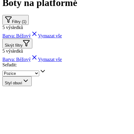
Boty na platformě
Filtry (1)
5
výsledků
Barva: Béžový
Vymazat vše
Skrýt filtry
5
výsledků
Barva: Béžový
Vymazat vše
Seřadit:
Styl obuvi