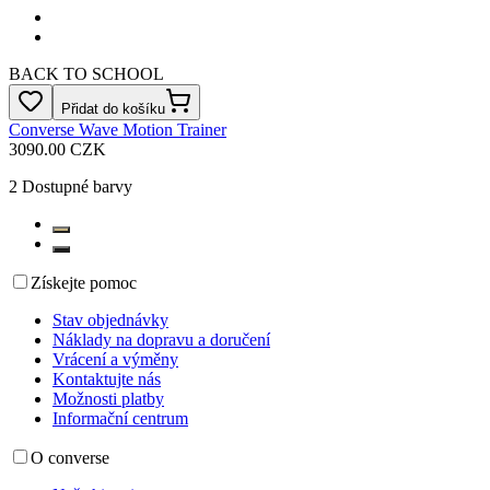
BACK TO SCHOOL
Přidat do košíku
Converse Wave Motion Trainer
3090.00 CZK
2
Dostupné barvy
Získejte pomoc
Stav objednávky
Náklady na dopravu a doručení
Vrácení a výměny
Kontaktujte nás
Možnosti platby
Informační centrum
O converse