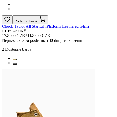
Přidat do košíku
Chuck Taylor All Star Lift Platform Heathered Glam
RRP: 2490Kč
1749.00 CZK
*
1149.00 CZK
Nejnižší cena za posledních 30 dní před snížením
2
Dostupné barvy