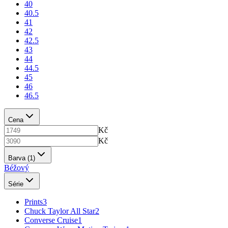
40
40.5
41
42
42.5
43
44
44.5
45
46
46.5
Cena
Kč
Kč
Barva
(1)
Béžový
Série
Prints
3
Chuck Taylor All Star
2
Converse Cruise
1