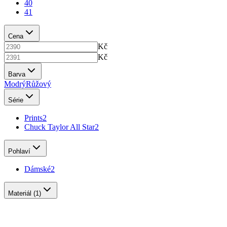
40
41
Cena
Kč
Kč
Barva
Modrý
Růžový
Série
Prints
2
Chuck Taylor All Star
2
Pohlaví
Dámské
2
Materiál
(1)