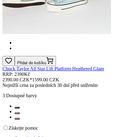
Přidat do košíku
Chuck Taylor All Star Lift Platform Heathered Glam
RRP: 2390Kč
2390.00 CZK
*
1599.00 CZK
Nejnižší cena za posledních 30 dní před snížením
3
Dostupné barvy
Získejte pomoc