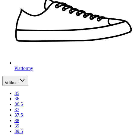
Platformy
Velikost
35
36
36.5
37
37.5
38
39
39.5