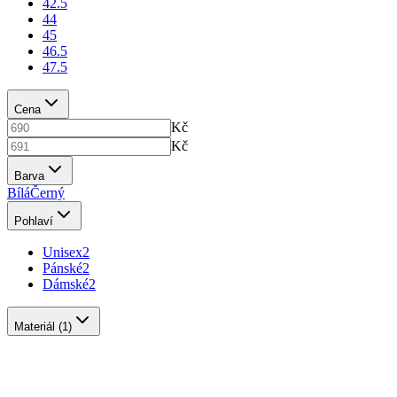
42.5
44
45
46.5
47.5
Cena
Kč
Kč
Barva
Bílá
Černý
Pohlaví
Unisex
2
Pánské
2
Dámské
2
Materiál
(1)