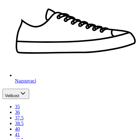
Nazouvací
Velikost
35
36
37.5
38.5
40
41