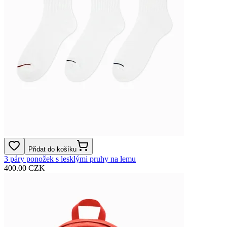
Přidat do košíku
3 páry ponožek s lesklými pruhy na lemu
400.00 CZK