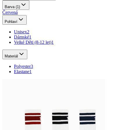
Barva
(1)
Červená
Pohlaví
Unisex
2
Dámské
1
Velké Děti (8-12 let)
1
Materiál
Polyester
3
Elastane
1