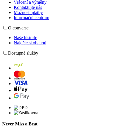
Vrácení a výměny
Kontaktujte nás
Možnosti platby
Informační centrum
O converse
Naše historie
Najděte si obchod
Dostupné služby
Never Miss a Beat