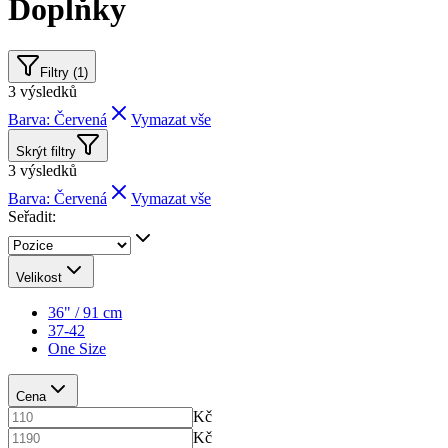
Doplňky
Filtry (1)
3
výsledků
Barva: Červená
Vymazat vše
Skrýt filtry
3
výsledků
Barva: Červená
Vymazat vše
Seřadit:
Velikost
36" / 91 cm
37-42
One Size
Cena
Kč
Kč