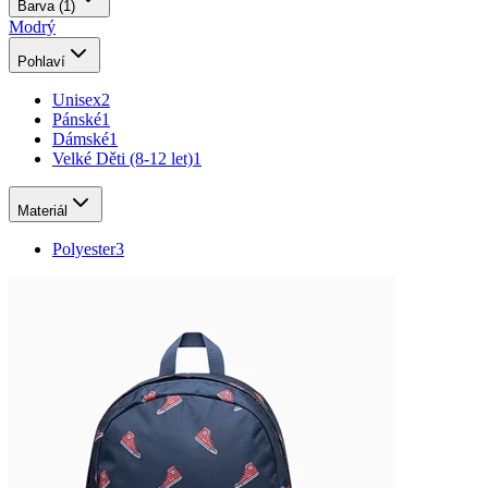
Barva
(1)
Modrý
Pohlaví
Unisex
2
Pánské
1
Dámské
1
Velké Děti (8-12 let)
1
Materiál
Polyester
3