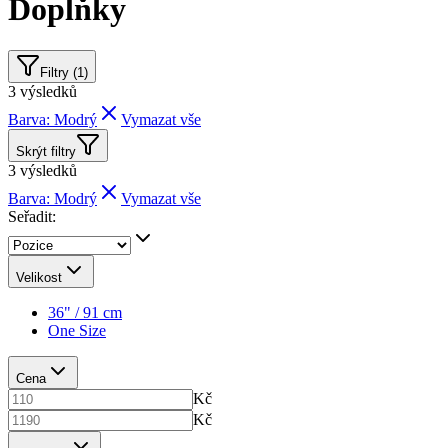
Doplňky
Filtry (1)
3
výsledků
Barva: Modrý
Vymazat vše
Skrýt filtry
3
výsledků
Barva: Modrý
Vymazat vše
Seřadit:
Velikost
36" / 91 cm
One Size
Cena
Kč
Kč