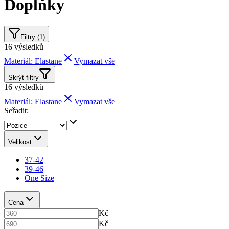
Doplňky
Filtry (1)
16
výsledků
Materiál: Elastane
Vymazat vše
Skrýt filtry
16
výsledků
Materiál: Elastane
Vymazat vše
Seřadit:
Velikost
37-42
39-46
One Size
Cena
Kč
Kč