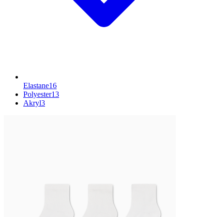
Elastane
16
Polyester
13
Akryl
3