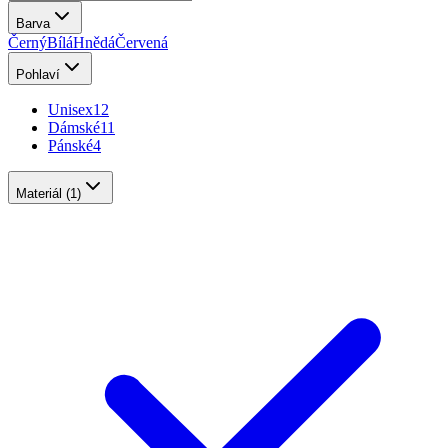
Barva
Černý
Bílá
Hnědá
Červená
Pohlaví
Unisex
12
Dámské
11
Pánské
4
Materiál
(1)