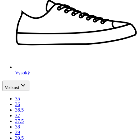
Vysoký
Velikost
35
36
36.5
37
37.5
38
39
39.5