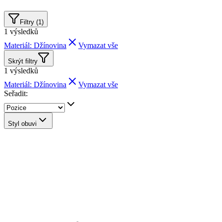
Filtry (1)
1
výsledků
Materiál: Džínovina
Vymazat vše
Skrýt filtry
1
výsledků
Materiál: Džínovina
Vymazat vše
Seřadit:
Styl obuvi