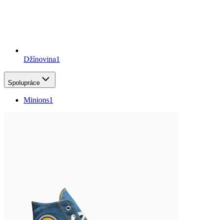
Džínovina
1
Spolupráce
Minions
1