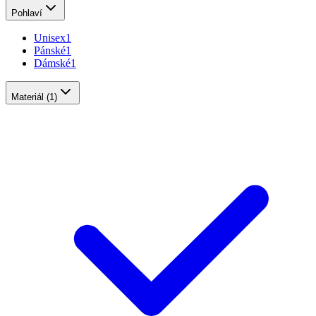
Pohlaví
Unisex
1
Pánské
1
Dámské
1
Materiál
(1)