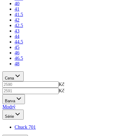
40
41
41.5
42
42.5
43
44
44.5
45
46
46.5
48
Cena
Kč
Kč
Barva
Modrý
Série
Chuck 70
1