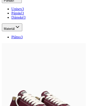
Pohlaví
Unisex
3
Pánské
3
Dámské
3
Materiál
Plátno
3