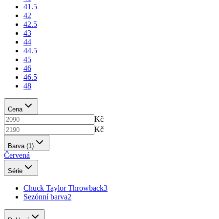
41.5
42
42.5
43
44
44.5
45
46
46.5
48
Cena
Kč
Kč
Barva
(1)
Červená
Série
Chuck Taylor Throwback
3
Sezónní barva
2