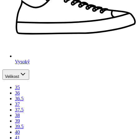
Vysoký
Velikost
35
36
36.5
37
37.5
38
39
39.5
40
41