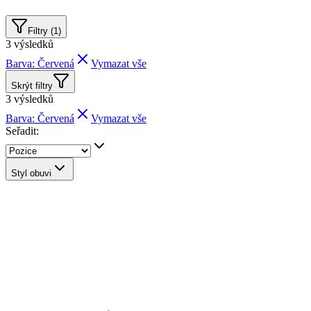
Filtry (1)
3
výsledků
Barva: Červená
Vymazat vše
Skrýt filtry
3
výsledků
Barva: Červená
Vymazat vše
Seřadit:
Styl obuvi