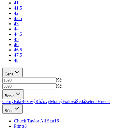
41
41.5
42
42.5
43
44
44.5
45
46
46.5
47.5
48
Cena
Kč
Kč
Barva
Černý
Bílá
Béžový
Růžový
Modrý
Fialová
Šedá
Zelená
Hnědá
Série
Chuck Taylor All Star
16
Prints
8