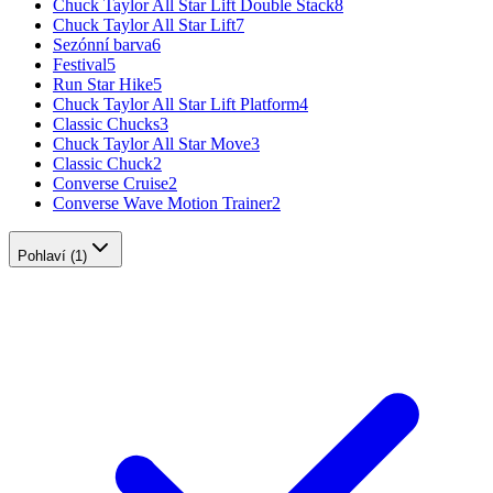
Chuck Taylor All Star Lift Double Stack
8
Chuck Taylor All Star Lift
7
Sezónní barva
6
Festival
5
Run Star Hike
5
Chuck Taylor All Star Lift Platform
4
Classic Chucks
3
Chuck Taylor All Star Move
3
Classic Chuck
2
Converse Cruise
2
Converse Wave Motion Trainer
2
Pohlaví
(1)