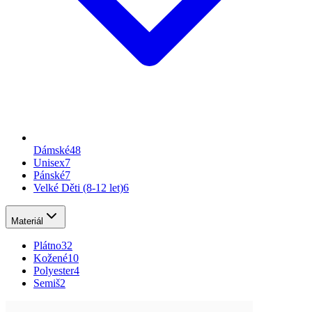
Dámské
48
Unisex
7
Pánské
7
Velké Děti (8-12 let)
6
Materiál
Plátno
32
Kožené
10
Polyester
4
Semiš
2