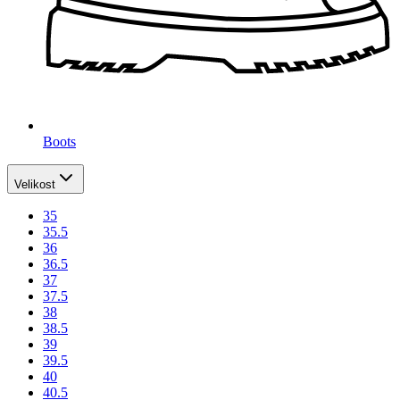
Boots
Velikost
35
35.5
36
36.5
37
37.5
38
38.5
39
39.5
40
40.5