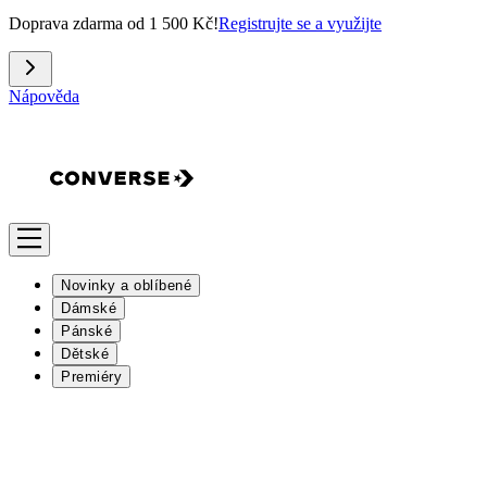
Doprava zdarma od 1 500 Kč!
Registrujte se a využijte
Nápověda
Novinky a oblíbené
Dámské
Pánské
Dětské
Premiéry