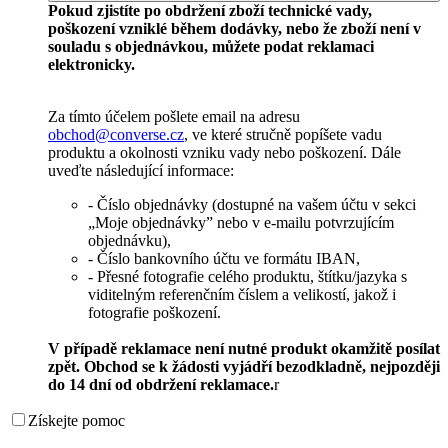
Pokud zjistíte po obdržení zboží technické vady,
poškození vzniklé během dodávky, nebo že zboží není v
souladu s objednávkou, můžete podat reklamaci
elektronicky.
Za tímto účelem pošlete email na adresu
obchod@converse.cz
, ve které stručně popíšete vadu
produktu a okolnosti vzniku vady nebo poškození. Dále
uveďte následující informace:
- Číslo objednávky (dostupné na vašem účtu v sekci
„Moje objednávky” nebo v e-mailu potvrzujícím
objednávku),
- Číslo bankovního účtu ve formátu IBAN,
- Přesné fotografie celého produktu, štítku/jazyka s
viditelným referenčním číslem a velikostí, jakož i
fotografie poškození.
V případě reklamace není nutné produkt okamžitě posílat
zpět. Obchod se k žádosti vyjádří bezodkladně, nejpozději
do 14 dní od obdržení reklamace.
r
Získejte pomoc