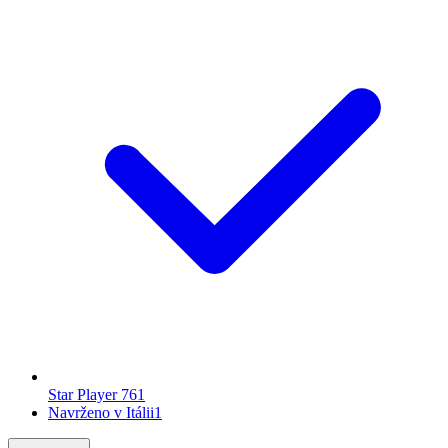
Star Player 76
1
Navrženo v Itálii
1