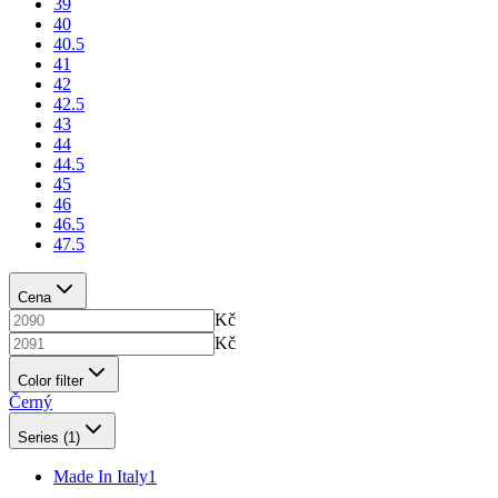
39
40
40.5
41
42
42.5
43
44
44.5
45
46
46.5
47.5
Cena
Kč
Kč
Color filter
Černý
Series
(1)
Made In Italy
1