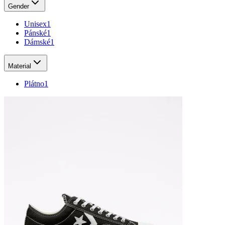
Gender
Unisex
1
Pánské
1
Dámské
1
Material
Plátno
1