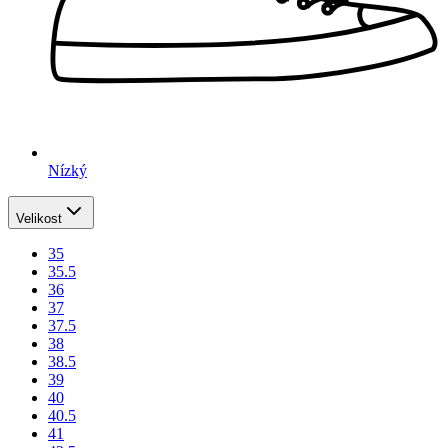
Nízký
Velikost
35
35.5
36
37
37.5
38
38.5
39
40
40.5
41