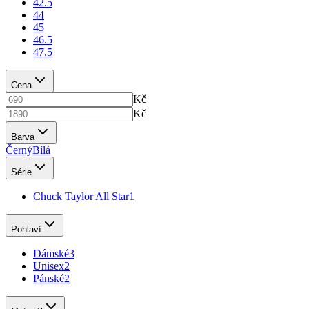
42.5
44
45
46.5
47.5
Cena
Kč
Kč
Barva
Černý
Bílá
Série
Chuck Taylor All Star
1
Pohlaví
Dámské
3
Unisex
2
Pánské
2