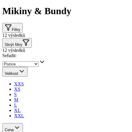
Mikiny & Bundy
Filtry
12
výsledků
Skrýt filtry
12
výsledků
Seřadit:
Velikost
XXS
XS
S
M
L
XL
XXL
Cena