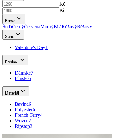
Kč
Kč
Barva
Šedá
Černý
Červená
Modrý
Bílá
Růžový
Béžový
Série
Valentine's Day
1
Pohlaví
Dámské
7
Pánské
5
Materiál
Bavlna
6
Polyester
6
French Terry
4
Woven
2
Ripstop
2