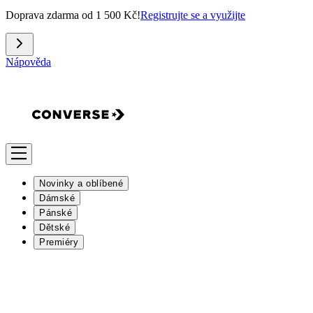
Doprava zdarma od 1 500 Kč!
Registrujte se a využijte
Nápověda
Novinky a oblíbené
Dámské
Pánské
Dětské
Premiéry