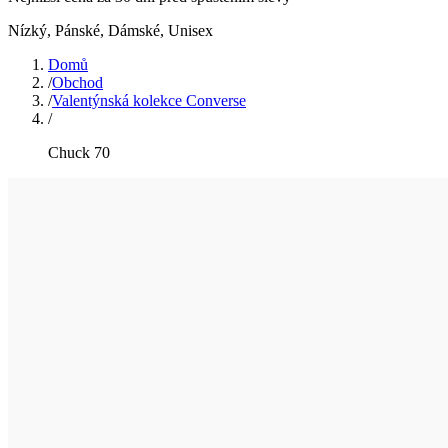
Nízký
,
Pánské, Dámské, Unisex
Domů
/
Obchod
/
Valentýnská kolekce Converse
/
Chuck 70