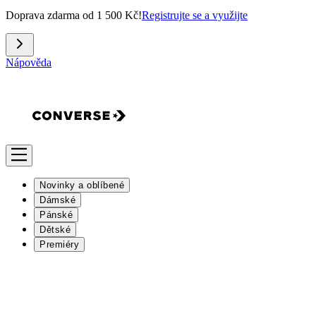
Doprava zdarma od 1 500 Kč!
Registrujte se a využijte
Nápověda
Novinky a oblíbené
Dámské
Pánské
Dětské
Premiéry