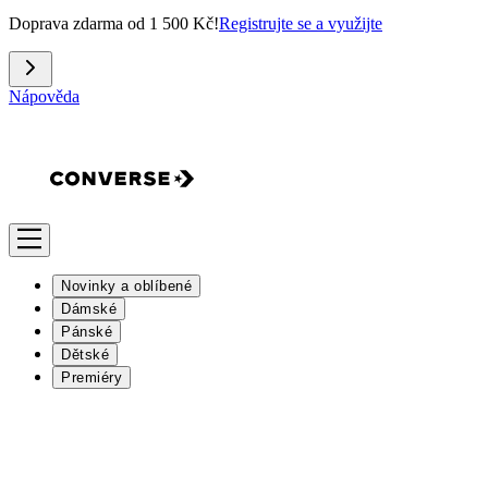
Doprava zdarma od 1 500 Kč!
Registrujte se a využijte
Nápověda
Novinky a oblíbené
Dámské
Pánské
Dětské
Premiéry