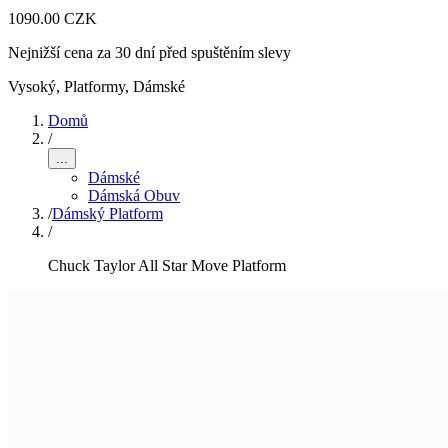
1090.00 CZK
Nejnižší cena za 30 dní před spuštěním slevy
Vysoký, Platformy
,
Dámské
Domů
/
...
Dámské
Dámská Obuv
/
Dámský Platform
/
Chuck Taylor All Star Move Platform