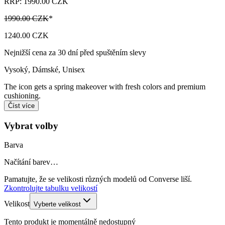
RRP: 1990.00 CZK
1990.00 CZK
*
1240.00 CZK
Nejnižší cena za 30 dní před spuštěním slevy
Vysoký
,
Dámské, Unisex
The icon gets a spring makeover with fresh colors and premium
cushioning.
Číst více
Vybrat volby
Barva
Načítání barev…
Pamatujte, že se velikosti různých modelů od Converse liší.
Zkontrolujte tabulku velikostí
Velikost
Vyberte velikost
Tento produkt je momentálně nedostupný