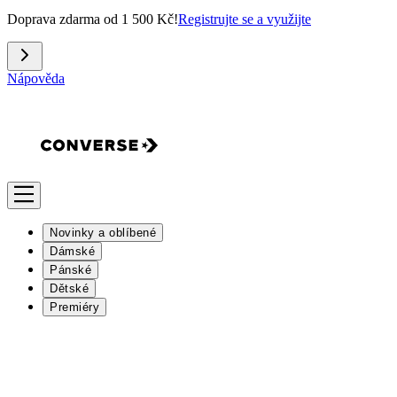
Doprava zdarma od 1 500 Kč!
Registrujte se a využijte
Nápověda
Novinky a oblíbené
Dámské
Pánské
Dětské
Premiéry