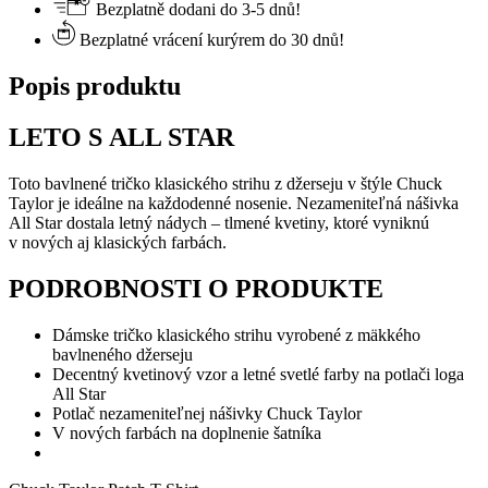
Bezplatně dodani do 3-5 dnů!
Bezplatné vrácení kurýrem do 30 dnů!
Popis produktu
LETO S ALL STAR
Toto bavlnené tričko klasického strihu z džerseju v štýle Chuck
Taylor je ideálne na každodenné nosenie. Nezameniteľná nášivka
All Star dostala letný nádych – tlmené kvetiny, ktoré vyniknú
v nových aj klasických farbách.
PODROBNOSTI O PRODUKTE
Dámske tričko klasického strihu vyrobené z mäkkého
bavlneného džerseju
Decentný kvetinový vzor a letné svetlé farby na potlači loga
All Star
Potlač nezameniteľnej nášivky Chuck Taylor
V nových farbách na doplnenie šatníka