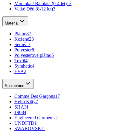
Miminka / Batolata (0-4 let)
13
Velké Děti (8-12 let)
3
Materiál
Plátno
87
Kožené
23
Semiš
17
Polyester
8
Polyesterové plátno
5
Textil
4
Synthetic
4
EVA
2
Spolupráce
Comme Des Garçons
17
Hello Kitty
7
SHAI
4
1908
4
Engineered Garments
2
UNDFTD
1
SWAROVSKI
1