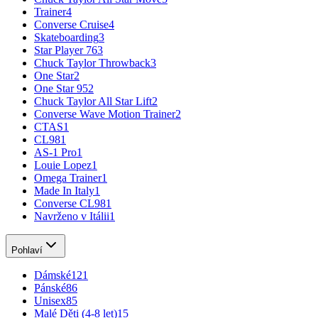
Trainer
4
Converse Cruise
4
Skateboarding
3
Star Player 76
3
Chuck Taylor Throwback
3
One Star
2
One Star 95
2
Chuck Taylor All Star Lift
2
Converse Wave Motion Trainer
2
CTAS
1
CL98
1
AS-1 Pro
1
Louie Lopez
1
Omega Trainer
1
Made In Italy
1
Converse CL98
1
Navrženo v Itálii
1
Pohlaví
Dámské
121
Pánské
86
Unisex
85
Malé Děti (4-8 let)
15