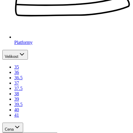
Platformy
Velikost
35
36
36.5
37
37.5
38
39
39.5
40
41
Cena