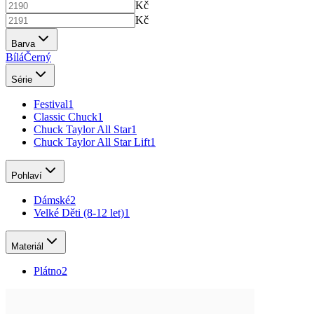
Kč
Kč
Barva
Bílá
Černý
Série
Festival
1
Classic Chuck
1
Chuck Taylor All Star
1
Chuck Taylor All Star Lift
1
Pohlaví
Dámské
2
Velké Děti (8-12 let)
1
Materiál
Plátno
2