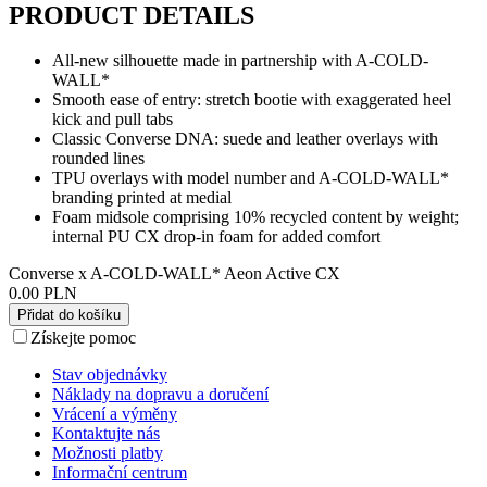
PRODUCT DETAILS
All-new silhouette made in partnership with A-COLD-
WALL*
Smooth ease of entry: stretch bootie with exaggerated heel
kick and pull tabs
Classic Converse DNA: suede and leather overlays with
rounded lines
TPU overlays with model number and A-COLD-WALL*
branding printed at medial
Foam midsole comprising 10% recycled content by weight;
internal PU CX drop-in foam for added comfort
Converse x A-COLD-WALL* Aeon Active CX
0.00 PLN
Přidat do košíku
Získejte pomoc
Stav objednávky
Náklady na dopravu a doručení
Vrácení a výměny
Kontaktujte nás
Možnosti platby
Informační centrum