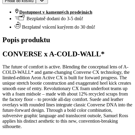
Přidat do košíku
Dostupnost v kamenných prodejnách
Bezplatně dodani do 3-5 dnů!
Bezplatné vrácení kurýrem do 30 dnů!
Popis produktu
CONVERSE x A-COLD-WALL*
The future of comfort is active. Blending the conceptual lens of A-
COLD-WALL* and game-changing Converse CX technology, the
limited-edition Aeon Active CX is built for forward progress. The
unique stretch bootie construction and exaggerated heel kick creates
smooth ease of entry. Revolutionary CX foam underfoot teams up
with a foam midsole – made with about 12% recycled scraps from
the factory floor – to provide all-day comfort. Suede and leather
overlays with rounded lines integrate classic Converse DNA into the
future-forward design. Through a bold color combination,
subversive graphic language and translucent outsole, Samuel Ross
applies his distinct aesthetic to this new, convention-breaking
silhouette.