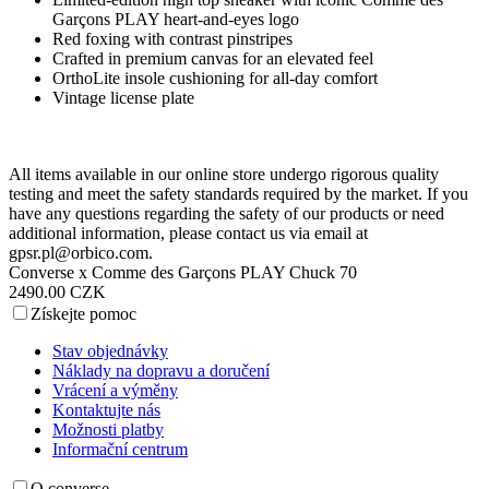
Garçons PLAY heart-and-eyes logo
Red foxing with contrast pinstripes
Crafted in premium canvas for an elevated feel
OrthoLite insole cushioning for all-day comfort
Vintage license plate
All items available in our online store undergo rigorous quality
testing and meet the safety standards required by the market. If you
have any questions regarding the safety of our products or need
additional information, please contact us via email at
gpsr.pl@orbico.com
.
Converse x Comme des Garçons PLAY Chuck 70
2490.00 CZK
Získejte pomoc
Stav objednávky
Náklady na dopravu a doručení
Vrácení a výměny
Kontaktujte nás
Možnosti platby
Informační centrum
O converse