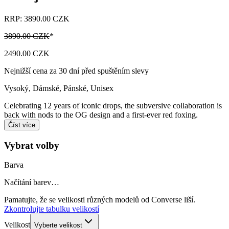
RRP: 3890.00 CZK
3890.00 CZK
*
2490.00 CZK
Nejnižší cena za 30 dní před spuštěním slevy
Vysoký
,
Dámské, Pánské, Unisex
Celebrating 12 years of iconic drops, the subversive collaboration is
back with nods to the OG design and a first-ever red foxing.
Číst více
Vybrat volby
Barva
Načítání barev…
Pamatujte, že se velikosti různých modelů od Converse liší.
Zkontrolujte tabulku velikostí
Velikost
Vyberte velikost