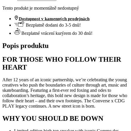
Tento produkt je momentálně nedostupný
Dostupnost v kamenných prodejnách
Bezplatně dodani do 3-5 dnů!
Bezplatné vrácení kurýrem do 30 dnů!
Popis produktu
FOR THOSE WHO FOLLOW THEIR
HEART
After 12 years of an iconic partnership, we’re celebrating the young
creatives who push the boundaries of culture through art, music and
skateboarding. Featuring a first-ever red foxing and odes to
collaboration’s heritage, this bold new design is made for those who
follow their heart – and their own footsteps. The Converse x CDG
PLAY legacy continues. A new street icon is born.
WHY YOU SHOULD BE DOWN
Limited-edition high top sneaker with iconic Comme des