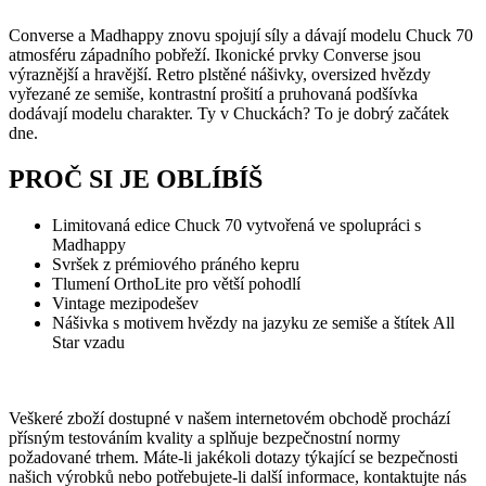
Converse a Madhappy znovu spojují síly a dávají modelu Chuck 70
atmosféru západního pobřeží. Ikonické prvky Converse jsou
výraznější a hravější. Retro plstěné nášivky, oversized hvězdy
vyřezané ze semiše, kontrastní prošití a pruhovaná podšívka
dodávají modelu charakter. Ty v Chuckách? To je dobrý začátek
dne.
PROČ SI JE OBLÍBÍŠ
Limitovaná edice Chuck 70 vytvořená ve spolupráci s
Madhappy
Svršek z prémiového práného kepru
Tlumení OrthoLite pro větší pohodlí
Vintage mezipodešev
Nášivka s motivem hvězdy na jazyku ze semiše a štítek All
Star vzadu
Veškeré zboží dostupné v našem internetovém obchodě prochází
přísným testováním kvality a splňuje bezpečnostní normy
požadované trhem. Máte-li jakékoli dotazy týkající se bezpečnosti
našich výrobků nebo potřebujete-li další informace, kontaktujte nás