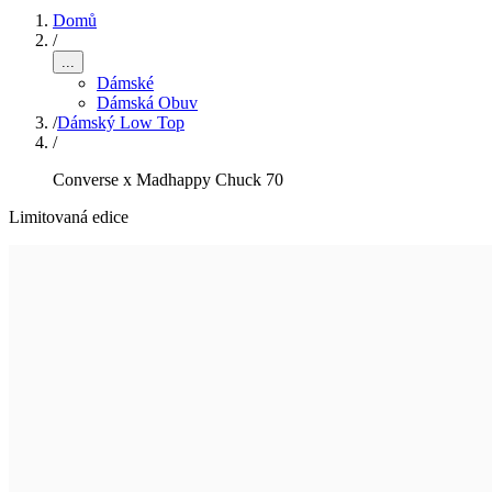
Domů
/
...
Dámské
Dámská Obuv
/
Dámský Low Top
/
Converse x Madhappy Chuck 70
Limitovaná edice