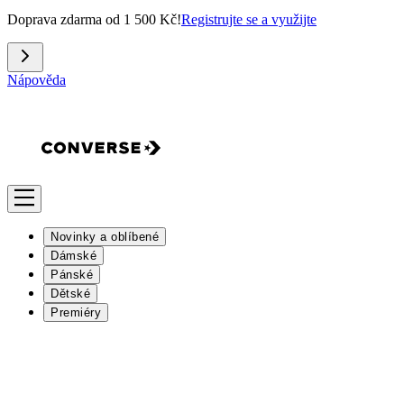
Doprava zdarma od 1 500 Kč!
Registrujte se a využijte
Nápověda
Novinky a oblíbené
Dámské
Pánské
Dětské
Premiéry