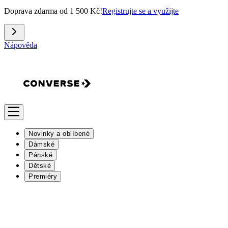
Doprava zdarma od 1 500 Kč!
Registrujte se a využijte
Nápověda
Novinky a oblíbené
Dámské
Pánské
Dětské
Premiéry