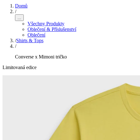
Domů
/
...
Všechny Produkty
Oblečení & Příslušenství
Oblečení
/
Shirts & Tops
/
Converse x Mimoni tričko
Limitovaná edice