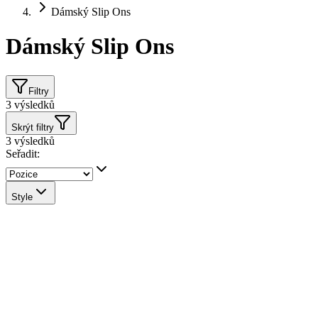
Dámský Slip Ons
Dámský Slip Ons
Filtry
3
výsledků
Skrýt filtry
3
výsledků
Seřadit:
Style