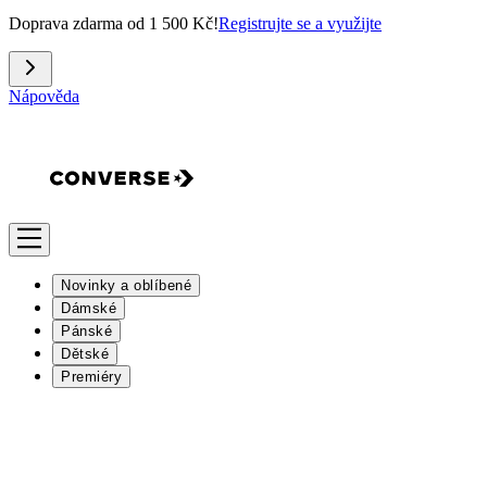
Doprava zdarma od 1 500 Kč!
Registrujte se a využijte
Nápověda
Novinky a oblíbené
Dámské
Pánské
Dětské
Premiéry