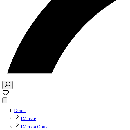
Domů
Dámské
Dámská Obuv