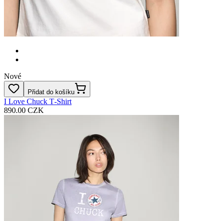
Nové
Přidat do košíku
I Love Chuck T‑Shirt
890.00 CZK