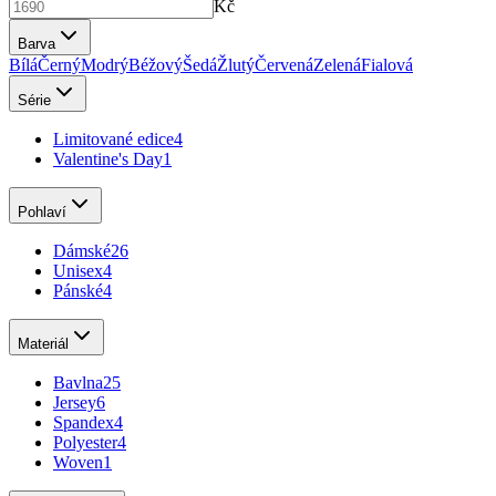
Kč
Barva
Bílá
Černý
Modrý
Béžový
Šedá
Žlutý
Červená
Zelená
Fialová
Série
Limitované edice
4
Valentine's Day
1
Pohlaví
Dámské
26
Unisex
4
Pánské
4
Materiál
Bavlna
25
Jersey
6
Spandex
4
Polyester
4
Woven
1