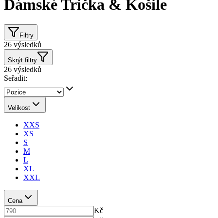
Dámské Trička & Košile
Filtry
26
výsledků
Skrýt filtry
26
výsledků
Seřadit:
Velikost
XXS
XS
S
M
L
XL
XXL
Cena
Kč