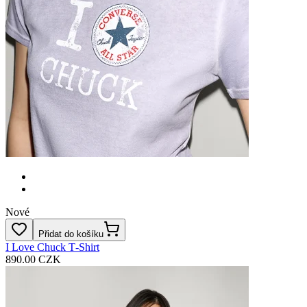
Nové
Přidat do košíku
I Love Chuck T‑Shirt
890.00 CZK