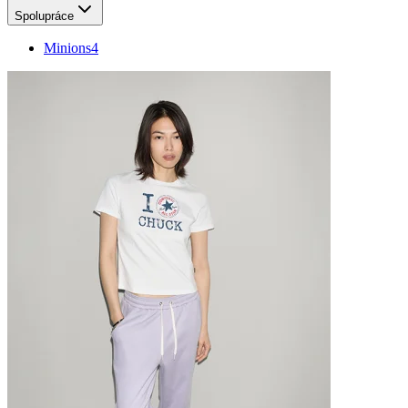
Spolupráce
Minions
4