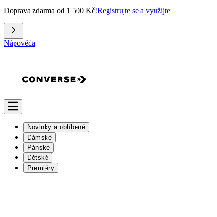
Doprava zdarma od 1 500 Kč!
Registrujte se a využijte
Nápověda
Novinky a oblíbené
Dámské
Pánské
Dětské
Premiéry