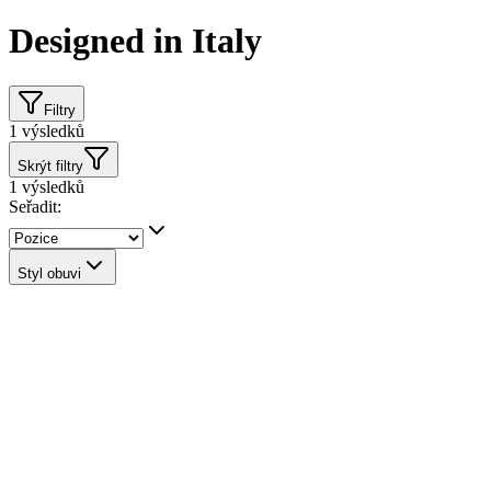
Designed in Italy
Filtry
1
výsledků
Skrýt filtry
1
výsledků
Seřadit:
Styl obuvi