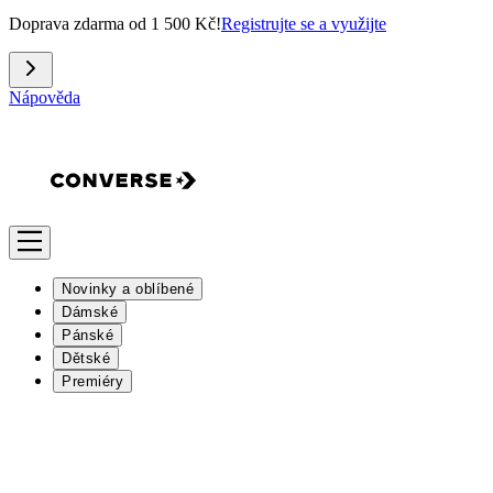
Doprava zdarma od 1 500 Kč!
Registrujte se a využijte
Nápověda
Novinky a oblíbené
Dámské
Pánské
Dětské
Premiéry