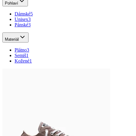
Pohlaví
Dámské
5
Unisex
3
Pánské
3
Materiál
Plátno
3
Semiš
1
Kožené
1