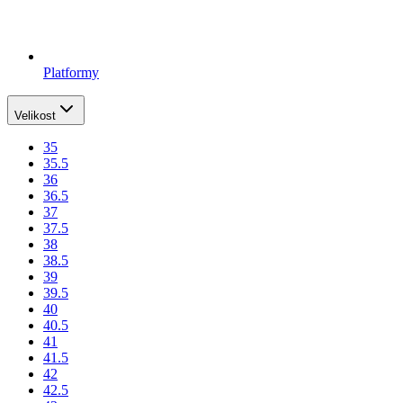
Platformy
Velikost
35
35.5
36
36.5
37
37.5
38
38.5
39
39.5
40
40.5
41
41.5
42
42.5