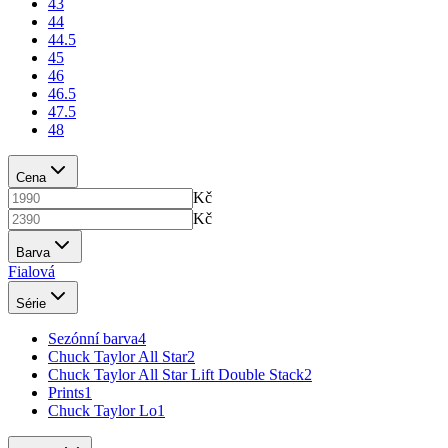
43
44
44.5
45
46
46.5
47.5
48
Cena
Kč
Kč
Barva
Fialová
Série
Sezónní barva
4
Chuck Taylor All Star
2
Chuck Taylor All Star Lift Double Stack
2
Prints
1
Chuck Taylor Lo
1