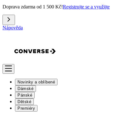
Doprava zdarma od 1 500 Kč!
Registrujte se a využijte
Nápověda
Novinky a oblíbené
Dámské
Pánské
Dětské
Premiéry