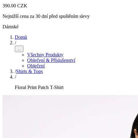
390.00 CZK
Nejnižší cena za 30 dní před spuštěním slevy
Dámské
Domů
/
...
Všechny Produkty
Oblečení & Příslušenství
Oblečení
/
Shirts & Tops
/
Floral Print Patch T-Shirt