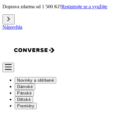
Doprava zdarma od 1 500 Kč!
Registrujte se a využijte
Nápověda
Novinky a oblíbené
Dámské
Pánské
Dětské
Premiéry