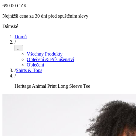
690.00 CZK
Nejnižší cena za 30 dní před spuštěním slevy
Dámské
Domů
/
...
Všechny Produkty
Oblečení & Příslušenství
Oblečení
/
Shirts & Tops
/
Heritage Animal Print Long Sleeve Tee