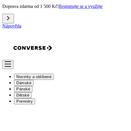
Doprava zdarma od 1 500 Kč!
Registrujte se a využijte
Nápověda
Novinky a oblíbené
Dámské
Pánské
Dětské
Premiéry