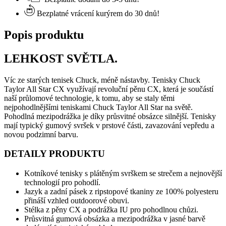
Bezplatné vrácení kurýrem do 30 dnů!
Popis produktu
LEHKOST SVĚTLA.
Víc ze starých tenisek Chuck, méně nástavby. Tenisky Chuck
Taylor All Star CX využívají revoluční pěnu CX, která je součástí
naší průlomové technologie, k tomu, aby se staly těmi
nejpohodlnějšími teniskami Chuck Taylor All Star na světě.
Pohodlná mezipodrážka je díky průsvitné obsázce silnější. Tenisky
mají typický gumový svršek v prstové části, zavazování vepředu a
novou podzimní barvu.
DETAILY PRODUKTU
Kotníkové tenisky s plátěným svrškem se strečem a nejnovější
technologií pro pohodlí.
Jazyk a zadní pásek z ripstopové tkaniny ze 100% polyesteru
přináší vzhled outdoorové obuvi.
Stélka z pěny CX a podrážka IU pro pohodlnou chůzi.
Průsvitná gumová obsázka a mezipodrážka v jasné barvě