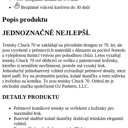
Bezplatné vrácení kurýrem do 30 dnů!
Popis produktu
JEDNOZNAČNĚ NEJLEPŠÍ.
Tenisky Chuck 70 se zakládají na původním designu ze 70. let, ale
jsou vyrobené z prémiových materiálů s důrazem na poctivé řemeslo
a vylepšenou tlumicí vrstvou pro pohodlnou chůzi. Letos vyzařují
tenisky Chuck 70 své dědictví ve svršku z patentované koženky,
kterého si nemůžete nevšimnout, protože má vysoký lesk.
Jednoduchý jednobarevný vzhled zvýrazňuje prémiové detaily, mezi
které patří: švy na prohnutém jazyku, kulaté tkaničky a retro nášivka
s hvězdou na kotníku. To jsou tenisky Chuck 70. OrthoLite je
obchodní značka společnosti O2 Partners, LLC.
DETAILY PRODUKTU
Prémiové kotníkové tenisky se svršekem z koženky pro
maximální lesk.
Barevně sladěné kulaté tkaničky dodávají teniskám elegantní
vzhled.