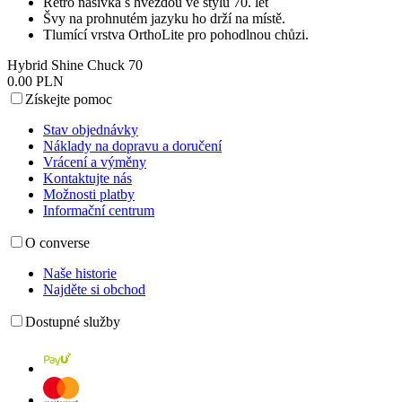
Retro nášivka s hvězdou ve stylu 70. let
Švy na prohnutém jazyku ho drží na místě.
Tlumící vrstva OrthoLite pro pohodlnou chůzi.
Hybrid Shine Chuck 70
0.00 PLN
Získejte pomoc
Stav objednávky
Náklady na dopravu a doručení
Vrácení a výměny
Kontaktujte nás
Možnosti platby
Informační centrum
O converse
Naše historie
Najděte si obchod
Dostupné služby