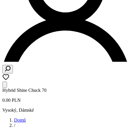
Hybrid Shine Chuck 70
0.00 PLN
Vysoký
,
Dámské
Domů
/