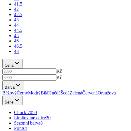
41.5
42
42.5
43
44
44.5
45
46
46.5
48
Cena
Kč
Kč
Barva
Béžový
Černý
Modrý
Bílá
Hnědá
Šedá
Zelená
Červená
Oranžová
Série
Chuck 70
50
Limitované edice
20
Sezónní barva
8
Prints
4