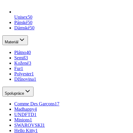
Unisex
50
Pánské
50
Dámské
50
Materiál
Plátno
40
Semiš
3
Kožené
3
Fur
1
Polyester
1
Džínovina
1
Spolupráce
Comme Des Garçons
17
Madhappy
4
UNDFTD
1
Minions
1
SWAROVSKI
1
Hello Kitty
1