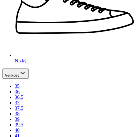
Nízký
Velikost
35
36
36.5
37
37.5
38
39
39.5
40
41