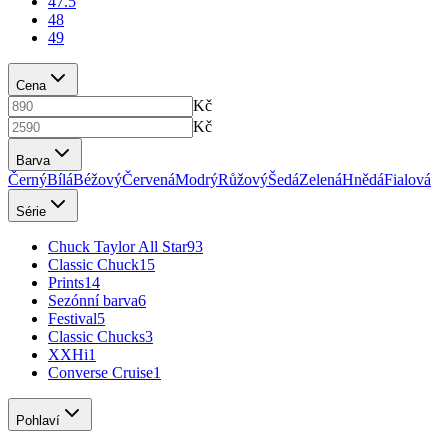
47.5
48
49
Cena
Kč
Kč
Barva
Černý
Bílá
Béžový
Červená
Modrý
Růžový
Šedá
Zelená
Hnědá
Fialová
Série
Chuck Taylor All Star
93
Classic Chuck
15
Prints
14
Sezónní barva
6
Festival
5
Classic Chucks
3
XXHi
1
Converse Cruise
1
Pohlaví