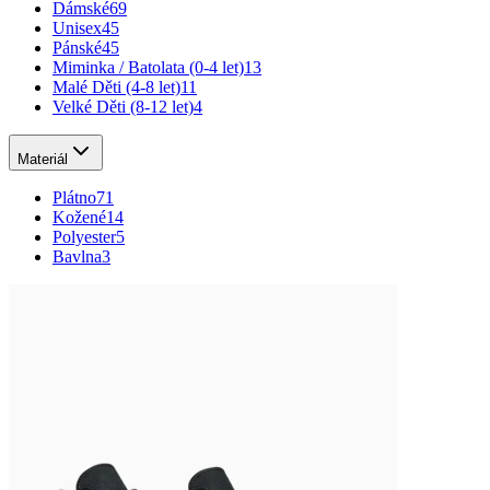
Dámské
69
Unisex
45
Pánské
45
Miminka / Batolata (0-4 let)
13
Malé Děti (4-8 let)
11
Velké Děti (8-12 let)
4
Materiál
Plátno
71
Kožené
14
Polyester
5
Bavlna
3