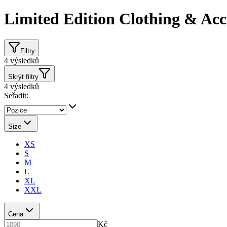
Limited Edition Clothing & Acc
Filtry
4
výsledků
Skrýt filtry
4
výsledků
Seřadit:
Size
XS
S
M
L
XL
XXL
Cena
Kč