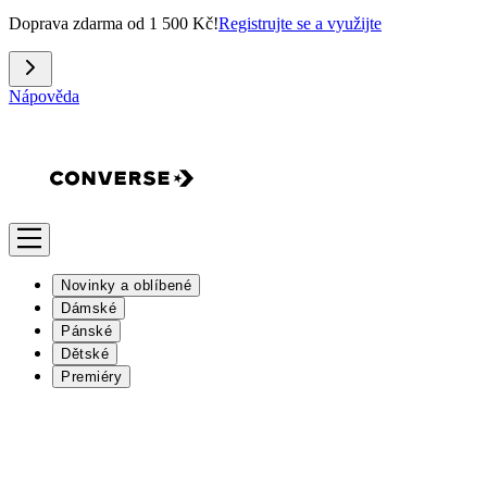
Doprava zdarma od 1 500 Kč!
Registrujte se a využijte
Nápověda
Novinky a oblíbené
Dámské
Pánské
Dětské
Premiéry