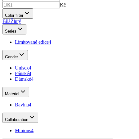
Kč
Color filter
Bílá
Žlutý
Series
Limitované edice
4
Gender
Unisex
4
Pánské
4
Dámské
4
Material
Bavlna
4
Collaboration
Minions
4