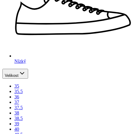
Nízký
Velikost
35
35.5
36
37
37.5
38
38.5
39
40