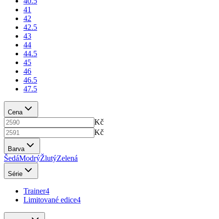
40.5
41
42
42.5
43
44
44.5
45
46
46.5
47.5
Cena
Kč
Kč
Barva
Šedá
Modrý
Žlutý
Zelená
Série
Trainer
4
Limitované edice
4