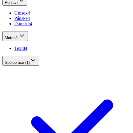
Pohlaví
Unisex
4
Pánské
4
Dámské
4
Materiál
Textil
4
Spolupráce
(1)