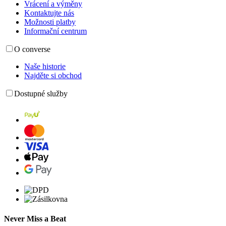
Vrácení a výměny
Kontaktujte nás
Možnosti platby
Informační centrum
O converse
Naše historie
Najděte si obchod
Dostupné služby
Never Miss a Beat