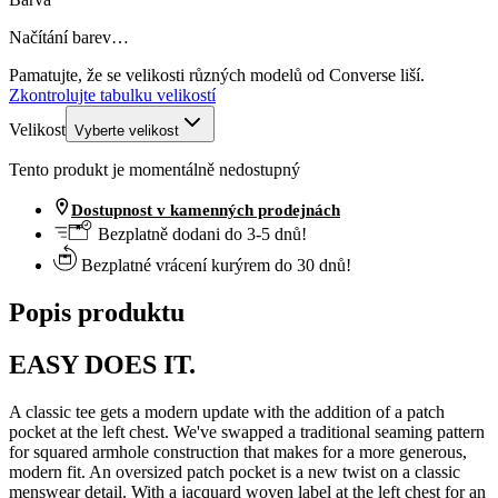
Načítání barev…
Pamatujte, že se velikosti různých modelů od Converse liší.
Zkontrolujte tabulku velikostí
Velikost
Vyberte velikost
Tento produkt je momentálně nedostupný
Dostupnost v kamenných prodejnách
Bezplatně dodani do 3-5 dnů!
Bezplatné vrácení kurýrem do 30 dnů!
Popis produktu
EASY DOES IT.
A classic tee gets a modern update with the addition of a patch
pocket at the left chest. We've swapped a traditional seaming pattern
for squared armhole construction that makes for a more generous,
modern fit. An oversized patch pocket is a new twist on a classic
menswear detail. With a jacquard woven label at the left chest for an