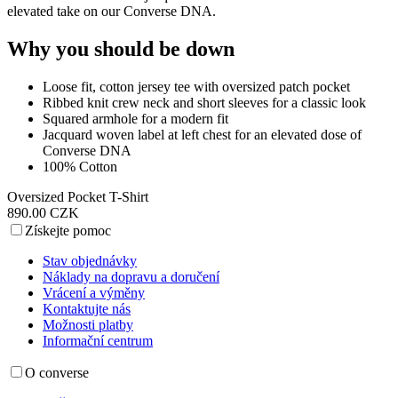
elevated take on our Converse DNA.
Why you should be down
Loose fit, cotton jersey tee with oversized patch pocket
Ribbed knit crew neck and short sleeves for a classic look
Squared armhole for a modern fit
Jacquard woven label at left chest for an elevated dose of
Converse DNA
100% Cotton
Oversized Pocket T-Shirt
890.00 CZK
Získejte pomoc
Stav objednávky
Náklady na dopravu a doručení
Vrácení a výměny
Kontaktujte nás
Možnosti platby
Informační centrum
O converse