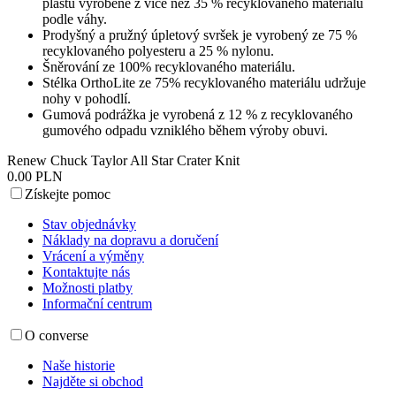
plastu vyrobené z více než 35 % recyklovaného materiálu
podle váhy.
Prodyšný a pružný úpletový svršek je vyrobený ze 75 %
recyklovaného polyesteru a 25 % nylonu.
Šněrování ze 100% recyklovaného materiálu.
Stélka OrthoLite ze 75% recyklovaného materiálu udržuje
nohy v pohodlí.
Gumová podrážka je vyrobená z 12 % z recyklovaného
gumového odpadu vzniklého během výroby obuvi.
Renew Chuck Taylor All Star Crater Knit
0.00 PLN
Získejte pomoc
Stav objednávky
Náklady na dopravu a doručení
Vrácení a výměny
Kontaktujte nás
Možnosti platby
Informační centrum
O converse
Naše historie
Najděte si obchod