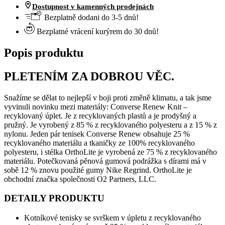
Dostupnost v kamenných prodejnách
Bezplatně dodani do 3-5 dnů!
Bezplatné vrácení kurýrem do 30 dnů!
Popis produktu
PLETENÍM ZA DOBROU VĚC.
Snažíme se dělat to nejlepší v boji proti změně klimatu, a tak jsme
vyvinuli novinku mezi materiály: Converse Renew Knit –
recyklovaný úplet. Je z recyklovaných plastů a je prodyšný a
pružný. Je vyrobený z 85 % z recyklovaného polyesteru a z 15 % z
nylonu. Jeden pár tenisek Converse Renew obsahuje 25 %
recyklovaného materiálu a tkaničky ze 100% recyklovaného
polyesteru, i stélka OrthoLite je vyrobená ze 75 % z recyklovaného
materiálu. Potečkovaná pěnová gumová podrážka s dírami má v
sobě 12 % znovu použité gumy Nike Regrind. OrthoLite je
obchodní značka společnosti O2 Partners, LLC.
DETAILY PRODUKTU
Kotníkové tenisky se svrškem v úpletu z recyklovaného