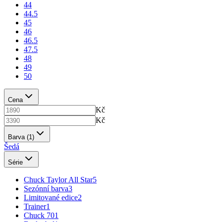
44
44.5
45
46
46.5
47.5
48
49
50
Cena
Kč
Kč
Barva
(1)
Šedá
Série
Chuck Taylor All Star
5
Sezónní barva
3
Limitované edice
2
Trainer
1
Chuck 70
1