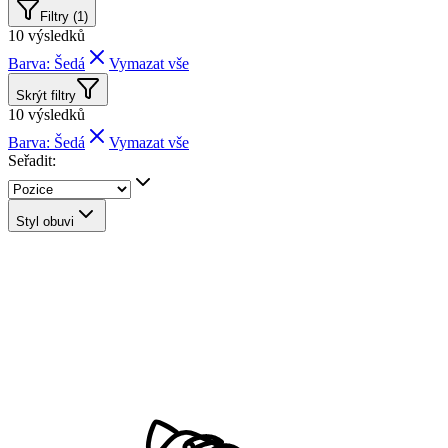
Filtry (1)
10
výsledků
Barva: Šedá
Vymazat vše
Skrýt filtry
10
výsledků
Barva: Šedá
Vymazat vše
Seřadit:
Styl obuvi