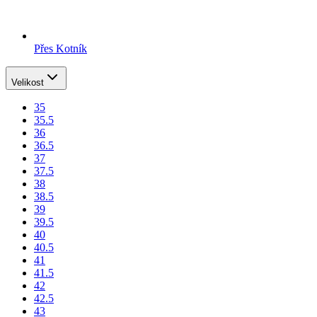
Přes Kotník
Velikost
35
35.5
36
36.5
37
37.5
38
38.5
39
39.5
40
40.5
41
41.5
42
42.5
43