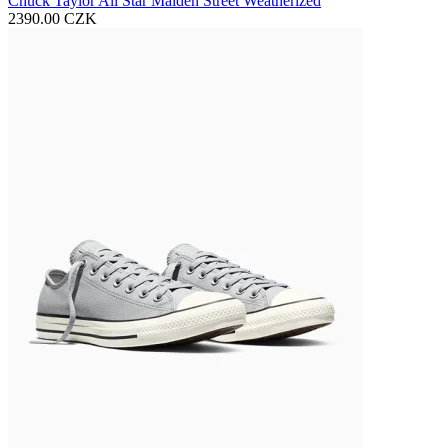
Chuck Taylor All Star Malden Street Weatherized
2390.00 CZK