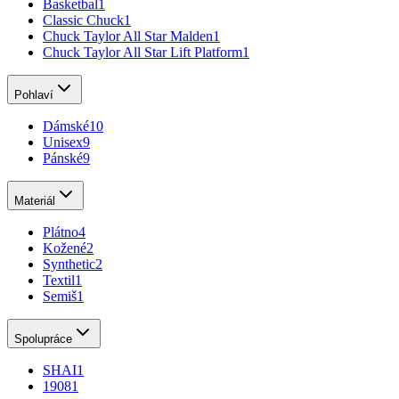
Basketbal
1
Classic Chuck
1
Chuck Taylor All Star Malden
1
Chuck Taylor All Star Lift Platform
1
Pohlaví
Dámské
10
Unisex
9
Pánské
9
Materiál
Plátno
4
Kožené
2
Synthetic
2
Textil
1
Semiš
1
Spolupráce
SHAI
1
1908
1