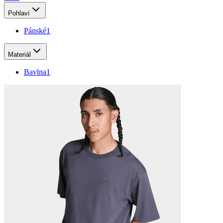
Pohlaví
Pánské
1
Materiál
Bavlna
1