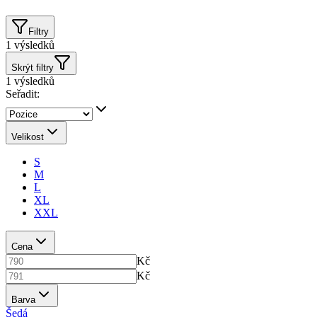
Filtry
1
výsledků
Skrýt filtry
1
výsledků
Seřadit:
Velikost
S
M
L
XL
XXL
Cena
Kč
Kč
Barva
Šedá