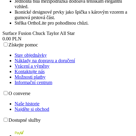
Jednolitá bílá mezipodrážka dodoává teniskám elegantní
vzhled.
Ikonické designové prvky jako špička s károvým vzorem a
gumová prstová část.
Stélka OrthoLite pro pohodlnou chůzi.
Surface Fusion Chuck Taylor All Star
0.00 PLN
Získejte pomoc
Stav objednávky
Náklady na dopravu a doručení
Vrácení a výměny
Kontaktujte nás
Možnosti platby
Informační centrum
O converse
Naše historie
Najděte si obchod
Dostupné služby