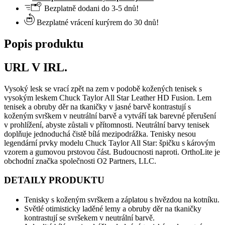
Bezplatně dodani do 3-5 dnů!
Bezplatné vrácení kurýrem do 30 dnů!
Popis produktu
URL V IRL.
Vysoký lesk se vrací zpět na zem v podobě kožených tenisek s
vysokým leskem Chuck Taylor All Star Leather HD Fusion. Lem
tenisek a obruby děr na tkaničky v jasné barvě kontrastují s
koženým svrškem v neutrální barvě a vytváří tak barevné přerušení
v prohlížení, abyste zůstali v přítomnosti. Neutrální barvy tenisek
doplňuje jednoduchá čistě bílá mezipodrážka. Tenisky nesou
legendární prvky modelu Chuck Taylor All Star: špičku s károvým
vzorem a gumovou prstovou část. Budoucnosti naproti. OrthoLite je
obchodní značka společnosti O2 Partners, LLC.
DETAILY PRODUKTU
Tenisky s koženým svrškem a záplatou s hvězdou na kotníku.
Světlé otimisticky laděné lemy a obruby děr na tkaničky
kontrastují se svršekem v neutrální barvě.