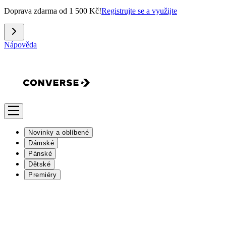
Doprava zdarma od 1 500 Kč!
Registrujte se a využijte
Nápověda
Novinky a oblíbené
Dámské
Pánské
Dětské
Premiéry