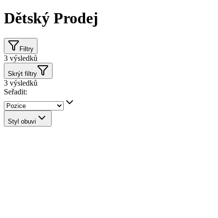
Dětský Prodej
Filtry
3
výsledků
Skrýt filtry
3
výsledků
Seřadit:
Styl obuvi