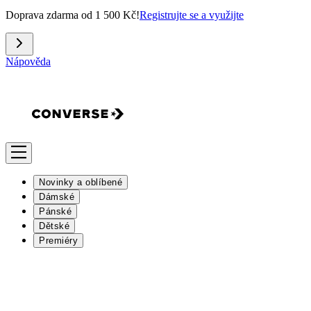
Doprava zdarma od 1 500 Kč!
Registrujte se a využijte
Nápověda
Novinky a oblíbené
Dámské
Pánské
Dětské
Premiéry