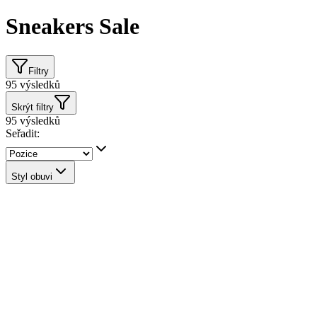
Sneakers Sale
Filtry
95
výsledků
Skrýt filtry
95
výsledků
Seřadit:
Styl obuvi