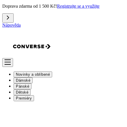
Doprava zdarma od 1 500 Kč!
Registrujte se a využijte
Nápověda
Novinky a oblíbené
Dámské
Pánské
Dětské
Premiéry